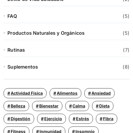
FAQ
(5)
Productos Naturales y Orgánicos
(5)
Rutinas
(7)
Suplementos
(8)
Actividad Física
Alimentos
Ansiedad
Belleza
Bienestar
Calma
Dieta
Digestión
Ejercicio
Estrés
Fibra
Fitness
Inmunidad
Insomnio