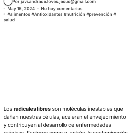
Por javi.andrade.loves.jesus@gmail.com
May 15, 2024
No hay comentarios
#
alimentos
#
Antioxidantes
#
nutrición
#
prevención
#
salud
Los
radicales libres
son moléculas inestables que
dañan nuestras células, aceleran el envejecimiento
y contribuyen al desarrollo de enfermedades
crónicas. Factores como el estrés, la contaminación,