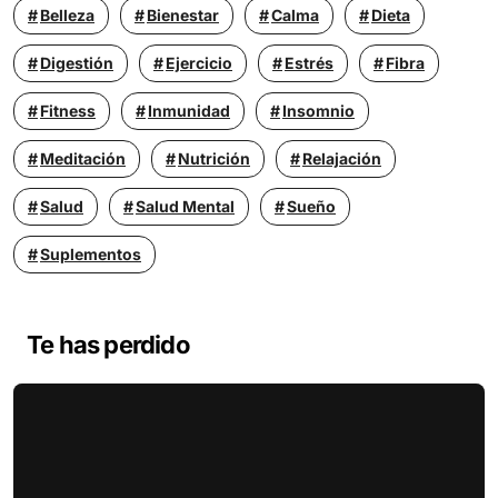
Belleza
Bienestar
Calma
Dieta
Digestión
Ejercicio
Estrés
Fibra
Fitness
Inmunidad
Insomnio
Meditación
Nutrición
Relajación
Salud
Salud Mental
Sueño
Suplementos
Te has perdido